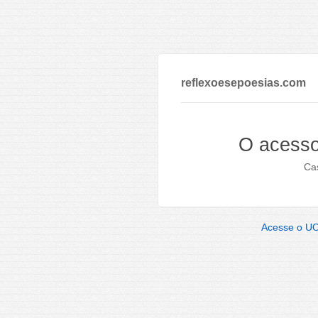
reflexoesepoesias.com
O acesso
Cas
Acesse o U