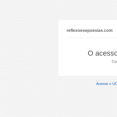
reflexoesepoesias.com
O acesso
Cas
Acesse o U