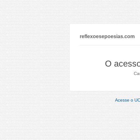
reflexoesepoesias.com
O acesso
Cas
Acesse o U